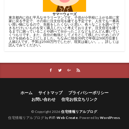
サマーウォーズ
東京都内に住む平凡なサラリーマンです。子供が小学校に上がる前に実
家に戻る予定で、その前に注文住宅を建てる予定です。人生でも一番高
い買い物になるので、失敗をしたくないと思い、色々なことを調べてで
きるだけいいものを安く購入したいと考えております。注文住宅を建て
るまでに困っていることや調べて分かったことなどもどんどん書いてい
くつもりです。また、自分の勉強としてメモとして残したいためこのブ
ログを始めることにしました。ちなみに現在30代で年収は500万位妻1
人娘2人です。予算は2500万円でしたが、現実は厳しい。。。詳しくは
読んでみてください。
ホーム
サイトマップ
プライバシーポリシー
お問い合わせ
住宅お役立ちリンク
© Copyright 2026
住宅情報リアルブログ
.
住宅情報リアルブログ by
FIT-Web Create
. Powered by
WordPress
.