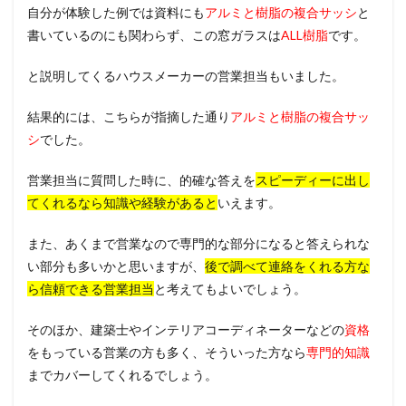
自分が体験した例では資料にも
アルミと樹脂の複合サッシ
と
書いているのにも関わらず、この窓ガラスは
ALL樹脂
です。
と説明してくるハウスメーカーの営業担当もいました。
結果的には、こちらが指摘した通り
アルミと樹脂の複合サッ
シ
でした。
営業担当に質問した時に、的確な答えを
スピーディーに出し
てくれるなら知識や経験があると
いえます。
また、あくまで営業なので専門的な部分になると答えられな
い部分も多いかと思いますが、
後で調べて連絡をくれる方な
ら信頼できる営業担当
と考えてもよいでしょう。
そのほか、建築士やインテリアコーディネーターなどの
資格
をもっている営業の方も多く、そういった方なら
専門的知識
までカバーしてくれるでしょう。