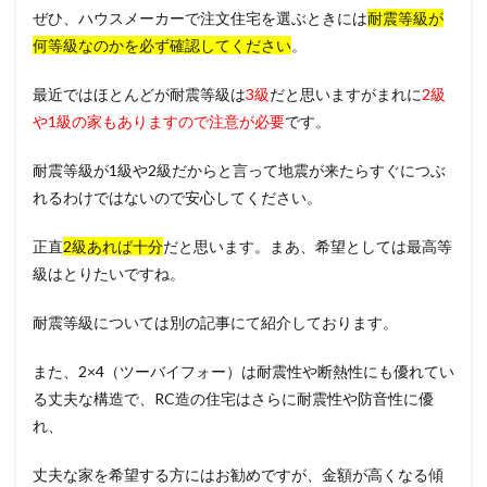
ぜひ、ハウスメーカーで注文住宅を選ぶときには
耐震等級が
何等級なのかを必ず確認してください
。
最近ではほとんどが耐震等級は
3級
だと思いますがまれに
2級
や1級の家もありますので注意が必要
です。
耐震等級が1級や2級だからと言って地震が来たらすぐにつぶ
れるわけではないので安心してください。
正直
2級あれば十分
だと思います。まあ、希望としては最高等
級はとりたいですね。
耐震等級については別の記事にて紹介しております。
また、2×4（ツーバイフォー）は耐震性や断熱性にも優れてい
る丈夫な構造で、RC造の住宅はさらに耐震性や防音性に優
れ、
丈夫な家を希望する方にはお勧めですが、金額が高くなる傾