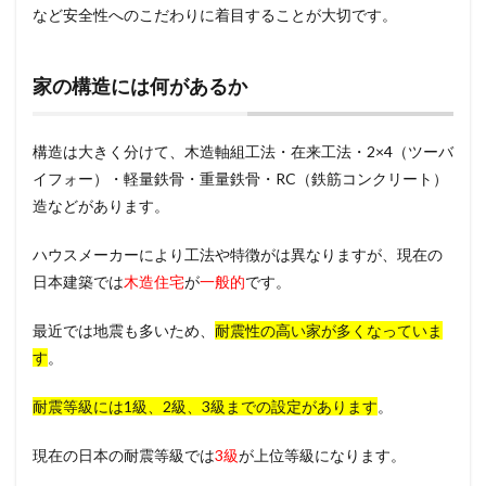
など安全性へのこだわりに着目することが大切です。
家の構造には何があるか
構造は大きく分けて、木造軸組工法・在来工法・2×4（ツーバ
イフォー）・軽量鉄骨・重量鉄骨・RC（鉄筋コンクリート）
造などがあります。
ハウスメーカーにより工法や特徴がは異なりますが、現在の
日本建築では
木造住宅
が
一般的
です。
最近では地震も多いため、
耐震性の高い家が多くなっていま
す
。
耐震等級には1級、2級、3級までの設定があります
。
現在の日本の耐震等級では
3級
が上位等級になります。