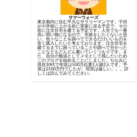
サマーウォーズ
東京都内に住む平凡なサラリーマンです。子供
が小学校に上がる前に実家に戻る予定で、その
前に注文住宅を建てる予定です。人生でも一番
高い買い物になるので、失敗をしたくないと思
い、色々なことを調べてできるだけいいものを
安く購入したいと考えております。注文住宅を
建てるまでに困っていることや調べて分かった
ことなどもどんどん書いていくつもりです。ま
た、自分の勉強としてメモとして残したいため
このブログを始めることにしました。ちなみに
現在30代で年収は500万位妻1人娘2人です。予
算は2500万円でしたが、現実は厳しい。。。詳
しくは読んでみてください。