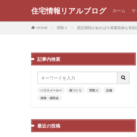
住宅情報リアルブログ
ホーム
サ
HOME
間取り
固定階段があれば小屋裏収納も有効
記事内検索
ハウスメーカー
家づくり
間取り
設備
保険・補助金
最近の投稿