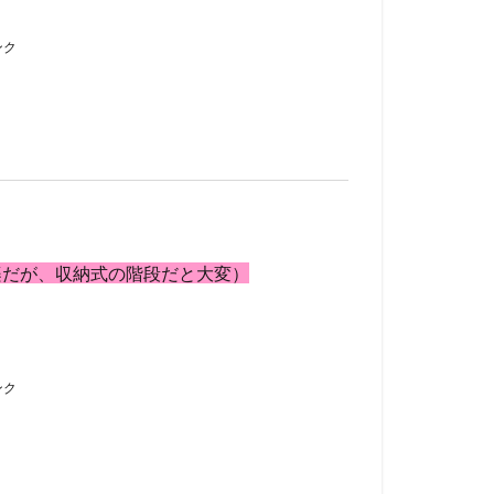
ンク
楽だが、収納式の階段だと大変）
ンク