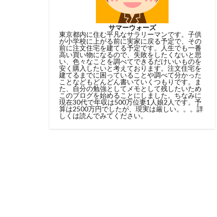
サマーウォーズ
東京都内に住む平凡なサラリーマンです。子供
が小学校に上がる前に実家に戻る予定で、その
前に注文住宅を建てる予定です。人生でも一番
高い買い物になるので、失敗をしたくないと思
い、色々なことを調べてできるだけいいものを
安く購入したいと考えております。注文住宅を
建てるまでに困っていることや調べて分かった
ことなどもどんどん書いていくつもりです。ま
た、自分の勉強としてメモとして残したいため
このブログを始めることにしました。ちなみに
現在30代で年収は500万位妻1人娘2人です。予
算は2500万円でしたが、現実は厳しい。。。詳
しくは読んでみてください。