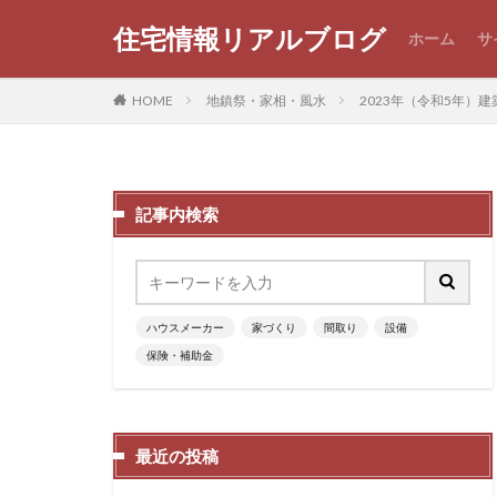
住宅情報リアルブログ
ホーム
サ
HOME
地鎮祭・家相・風水
2023年（令和5年
記事内検索
ハウスメーカー
家づくり
間取り
設備
保険・補助金
最近の投稿